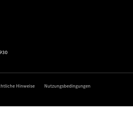
Übersicht
Serviceangebote
Reifen &
Kompletträder
Teile &
Zubehör
Pannen- &
Schadenhilfe
Reparatur &
Werkstatt
Rückrufe &
Umrüstungen
Warnung: Betrug
beim
Gebrauchtwagenkauf
Service für
Reisemobile
Gebrauchtwagensuche
Finanzdienste