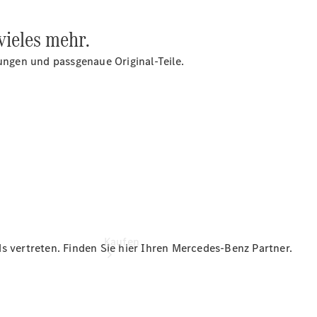
vereinbaren
Volkmarsen
vieles mehr.
: +49 5693
98930
rungen und passgenaue Original-Teile.
Warburg:
+49 5641
76333
Kaufen
s vertreten. Finden Sie hier Ihren Mercedes-Benz Partner.