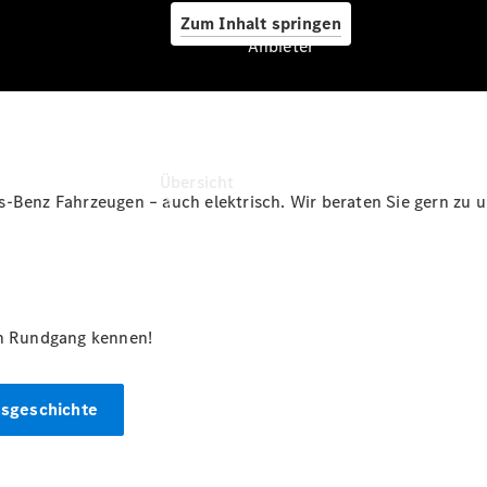
Zum Inhalt springen
Anbieter
Anbieter
Übersicht
s-Benz Fahrzeugen – auch elektrisch. Wir beraten Sie gern zu 
en Rundgang kennen!
Startseite
Ansprechpartner
finden
sgeschichte
Beratung
vereinbaren
Servicetermin